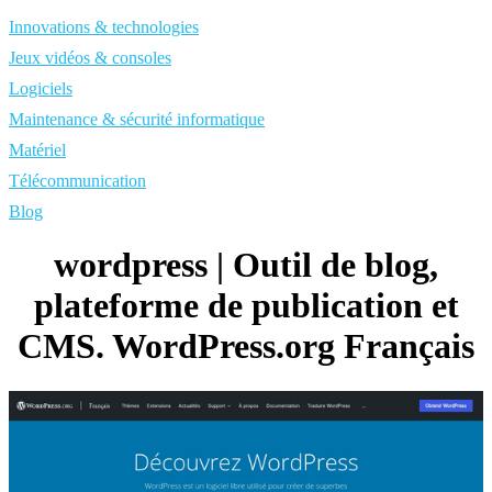
Innovations & technologies
Jeux vidéos & consoles
Logiciels
Maintenance & sécurité informatique
Matériel
Télécommunication
Blog
wordpress | Outil de blog,
plateforme de publication et
CMS. WordPress.org Français