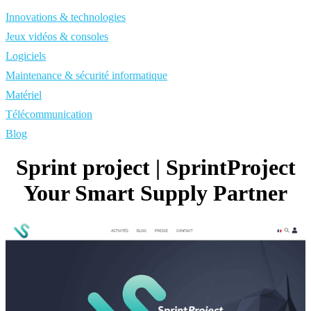
Innovations & technologies
Jeux vidéos & consoles
Logiciels
Maintenance & sécurité informatique
Matériel
Télécommunication
Blog
Sprint project | SprintPro­ject
Your Smart Supply Partner