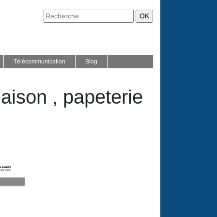
Télécommunication
Blog
maison , papeterie