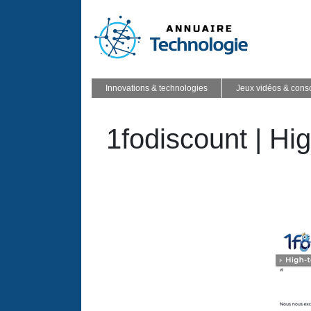
Innovations & technologies
Jeux vidéos & cons
1fodiscount | Hig