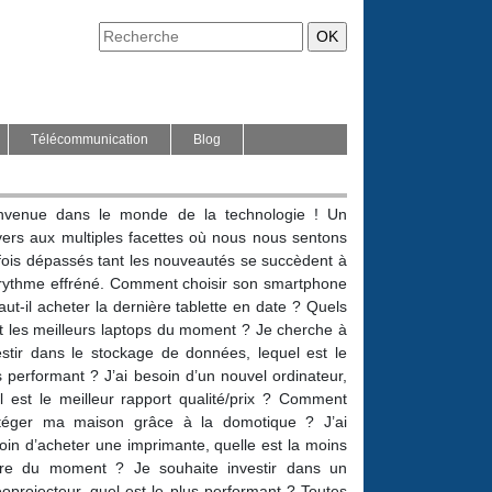
Télécommunication
Blog
nvenue dans le monde de la technologie ! Un
vers aux multiples facettes où nous nous sentons
fois dépassés tant les nouveautés se succèdent à
rythme effréné. Comment choisir son smartphone
aut-il acheter la dernière tablette en date ? Quels
t les meilleurs laptops du moment ? Je cherche à
estir dans le stockage de données, lequel est le
s performant ? J’ai besoin d’un nouvel ordinateur,
l est le meilleur rapport qualité/prix ? Comment
téger ma maison grâce à la domotique ? J’ai
oin d’acheter une imprimante, quelle est la moins
re du moment ? Je souhaite investir dans un
éoprojecteur, quel est le plus performant ? Toutes