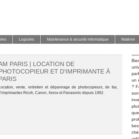
oles
Logiciels
Maintenance & sécurité informatique
Matériel
Bie
AM PARIS | LOCATION DE
uni
PHOTOCOPIEUR ET D’IMPRIMANTE À
par
PARIS
un 
? F
Location, vente, entretien et dépannage de photocopieurs, de fax,
d’imprimantes Ricoh, Canon, Xerox et Panasonic depuis 1992.
son
inv
plu
que
pro
bes
chè
vid