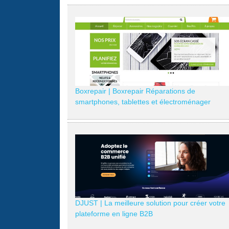
Boxrepair | Boxrepair Réparations de
smartphones, tablettes et électroména­ger
DJUST | La meilleure solution pour créer votre
plateforme en ligne B2B