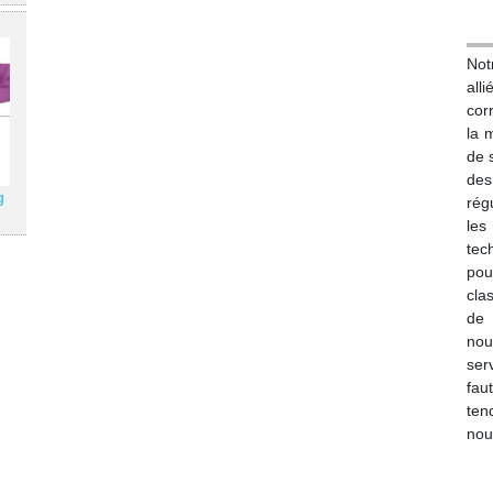
Not
all
cor
la m
de 
des
g
rég
les
tec
pou
cla
de 
nou
ser
fau
te
nou